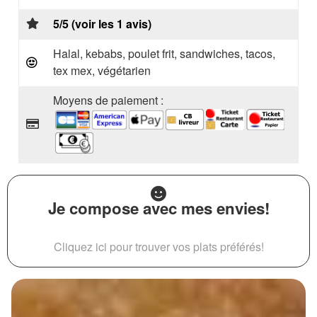
5/5 (voir les 1 avis)
Halal, kebabs, poulet frit, sandwiches, tacos,
tex mex, végétarien
Moyens de paiement :
Je compose avec mes envies!
Cliquez ici pour trouver vos plats préférés!