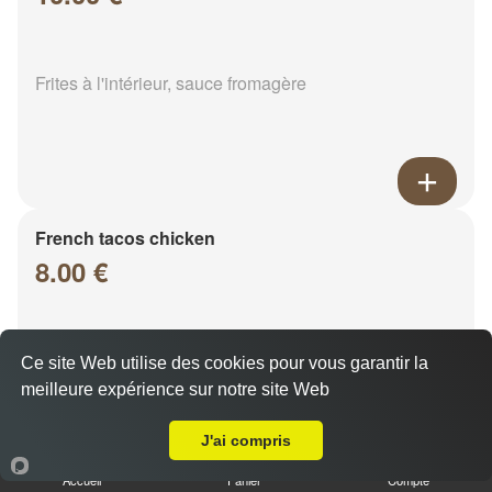
Frites à l'intérieur, sauce fromagère
French tacos chicken
8.00 €
Frites à l'intérieur, sauce fromagère
Ce site Web utilise des cookies pour vous garantir la
meilleure expérience sur notre site Web
Livraison sur Sarry
J'ai compris
Accueil
Panier
Compte