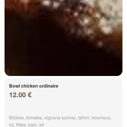
Bowl chicken ordinaire
12.00 €
Bickles, tomates, oignons sulmac, tahini, houmous,
riz, frites, bain, ail