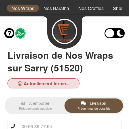
s
Nos Wraps
Nos Baratha
Nos Croffles
Sheikh
Livraison de Nos Wraps
sur Sarry (51520)
Actuellement fermé...
À emporter
Livraison
Précommande possible
Précommande possible
09.56.39.77.94