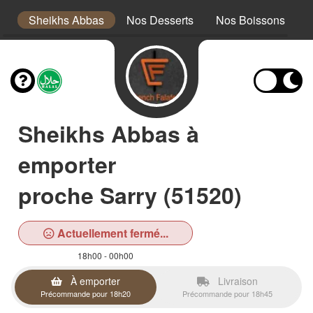
es
Sheikhs Abbas
Nos Desserts
Nos Boissons
Sheikhs Abbas à
emporter
proche Sarry (51520)
Actuellement fermé...
18h00 - 00h00
À emporter
Livraison
Précommande pour 18h20
Précommande pour 18h45