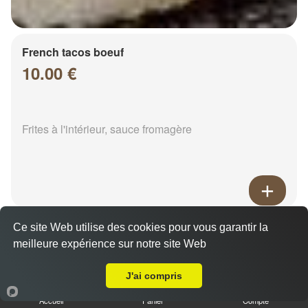
French tacos boeuf
10.00 €
Frites à l'intérieur, sauce fromagère
French tacos chicken
Ce site Web utilise des cookies pour vous garantir la
8.00 €
meilleure expérience sur notre site Web
A Emporter sur Sarry
J'ai compris
Frites à l'intérieur, sauce fromagère
Accueil
Panier
Compte