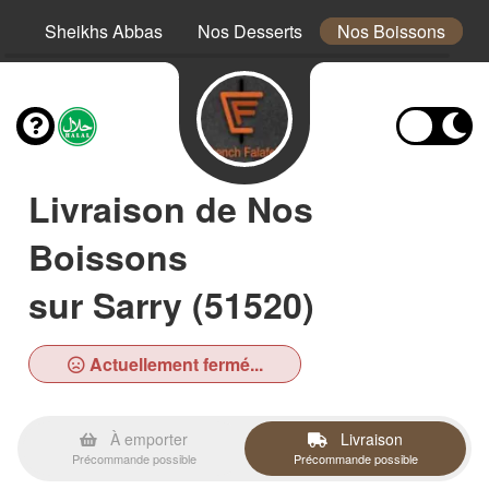
es
Sheikhs Abbas
Nos Desserts
Nos Boissons
Livraison de Nos
Boissons
sur Sarry (51520)
Actuellement fermé...
À emporter
Livraison
Précommande possible
Précommande possible