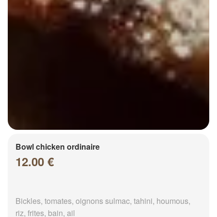
Bowl chicken ordinaire
12.00 €
Bickles, tomates, oignons sulmac, tahini, houmous,
riz, frites, bain, ail