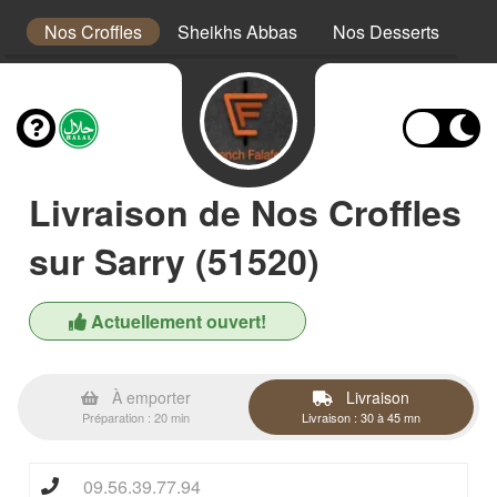
a
Nos Croffles
Sheikhs Abbas
Nos Desserts
No
Livraison de Nos Croffles
sur Sarry (51520)
Actuellement ouvert!
À emporter
Livraison
Préparation : 20 min
Livraison : 30 à 45 mn
09.56.39.77.94