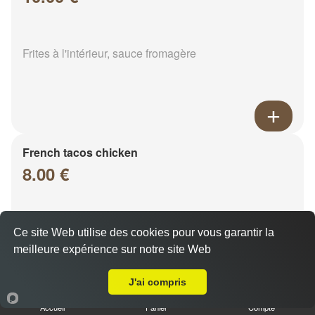
Frites à l'intérieur, sauce fromagère
French tacos chicken
8.00 €
Frites à l'intérieur, sauce fromagère
Ce site Web utilise des cookies pour vous garantir la
meilleure expérience sur notre site Web
Livraison sur Sarry
J'ai compris
Accueil
Panier
Compte