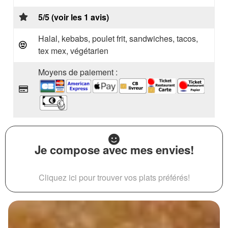
5/5 (voir les 1 avis)
Halal, kebabs, poulet frit, sandwiches, tacos,
tex mex, végétarien
Moyens de paiement :
Je compose avec mes envies!
Cliquez ici pour trouver vos plats préférés!