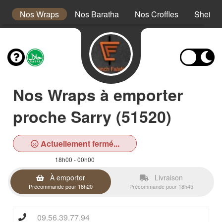
s
Nos Wraps
Nos Baratha
Nos Croffles
Sheikh
Nos Wraps à emporter
proche Sarry (51520)
Actuellement fermé...
18h00 - 00h00
À emporter
Livraison
Précommande pour 18h20
Précommande pour 18h45
09.56.39.77.94