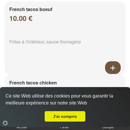
French tacos boeuf
10.00 €
Frites à l'intérieur, sauce fromagère
French tacos chicken
8.00 €
Ce site Web utilise des cookies pour vous garantir la
meilleure expérience sur notre site Web
A Emporter sur Sarry
Frites à l'intérieur, sauce fromagère
J'ai compris
Accueil
Panier
Compte