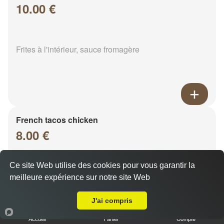
10.00 €
Frites à l'intérieur, sauce fromagère
French tacos chicken
8.00 €
Ce site Web utilise des cookies pour vous garantir la
Frites à l'intérieur, sauce fromagère
meilleure expérience sur notre site Web
Livraison sur Sarry
J'ai compris
Accueil
Panier
Compte