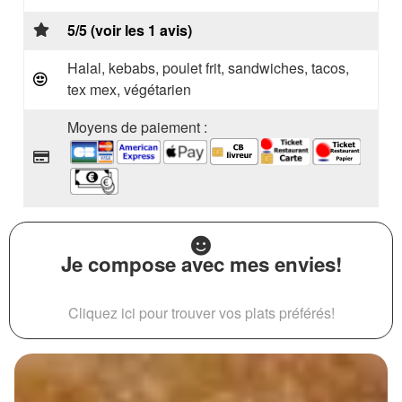
5/5 (voir les 1 avis)
Halal, kebabs, poulet frit, sandwiches, tacos,
tex mex, végétarien
Moyens de paiement :
Je compose avec mes envies!
Cliquez ici pour trouver vos plats préférés!