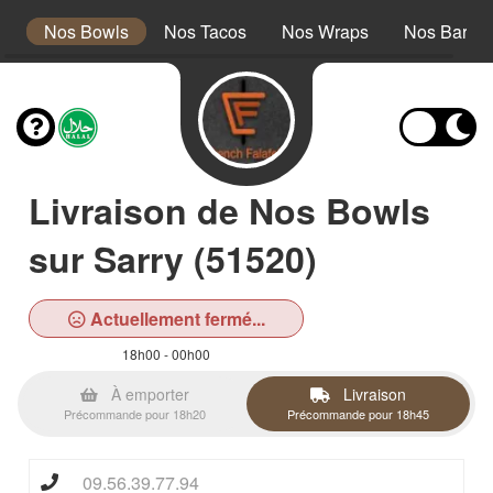
s
Nos Bowls
Nos Tacos
Nos Wraps
Nos Barath
Livraison de Nos Bowls
sur Sarry (51520)
Actuellement fermé...
18h00 - 00h00
À emporter
Livraison
Précommande pour 18h20
Précommande pour 18h45
09.56.39.77.94