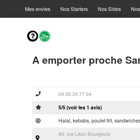
Mes envies
Nos Starters
Nos Sides
Nos
A emporter proche Sar
09.56.39.77.94
5/5 (voir les 1 avis)
Halal, kebabs, poulet frit, sandwiche
80, rue Léon Bourgeois