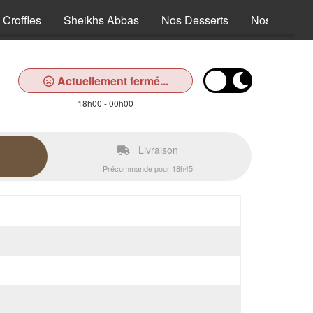
 Croffles
Sheikhs Abbas
Nos Desserts
Nos Boisso
Actuellement fermé...
18h00 - 00h00
Livraison
Précommande pour 18h45