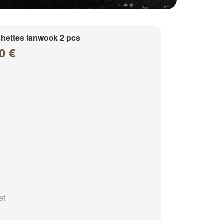
hettes tanwook 2 pcs
0 €
et