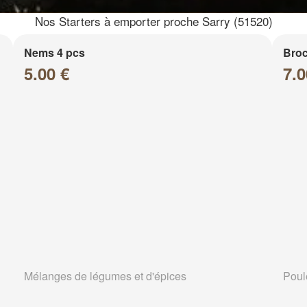
Nos Starters à emporter proche Sarry (51520)
Nems 4 pcs
Broc
5.00 €
7.0
Mélanges de légumes et d'épices
Poul