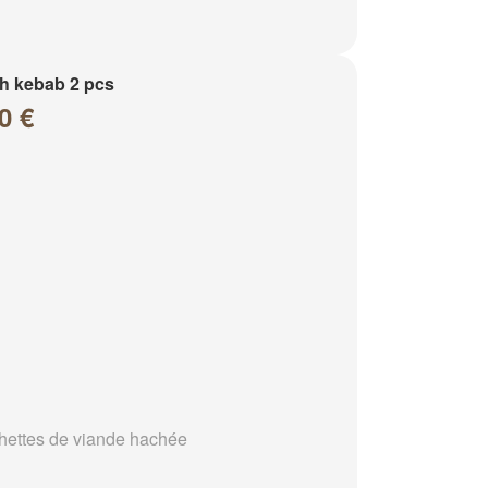
h kebab 2 pcs
0 €
hettes de viande hachée