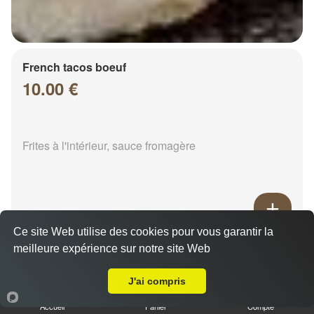
French tacos boeuf
10.00 €
Frites à l'intérieur, sauce fromagère
Ce site Web utilise des cookies pour vous garantir la
French tacos chicken
meilleure expérience sur notre site Web
Livraison sur Chalons en Champagne Verbeau
8.00 €
J'ai compris
Accueil
Panier
Compte