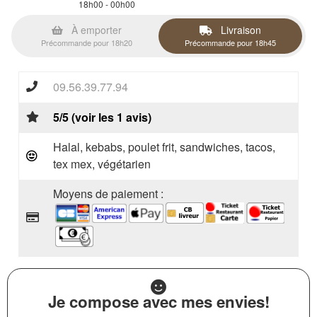
18h00 - 00h00
À emporter
Livraison
Précommande pour 18h20
Précommande pour 18h45
09.56.39.77.94
5/5 (voir les 1 avis)
Halal, kebabs, poulet frit, sandwiches, tacos,
tex mex, végétarien
Moyens de paiement :
Je compose avec mes envies!