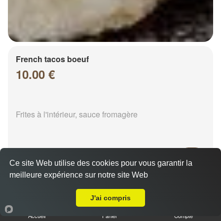
French tacos boeuf
10.00 €
Frites à l'intérieur, sauce fromagère
Ce site Web utilise des cookies pour vous garantir la
meilleure expérience sur notre site Web
A Emporter sur Chalons en Champagne Verbeau
French tacos chicken
8.00 €
J'ai compris
Accueil
Panier
Compte