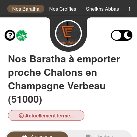
s
Nos Baratha
Nos Croffles
Sheikhs Abbas
Nos
Nos Baratha à emporter
proche Chalons en
Champagne Verbeau
(51000)
Actuellement fermé...
À emporter
Livraison