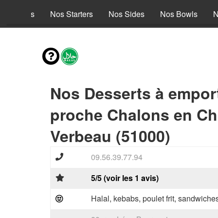
es envies
Nos Starters
Nos Sides
Nos Bowls
N
Nos Desserts à empor
proche Chalons en C
Verbeau (51000)
09.56.39.77.94
5/5 (voir les 1 avis)
Halal, kebabs, poulet frit, sandwiche