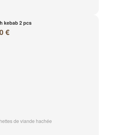
h kebab 2 pcs
0 €
hettes de viande hachée