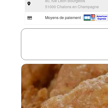
80, rue Léon Bourgeois
51000 Chalons en Champagne
Moyens de paiement :