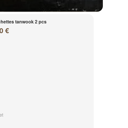
hettes tanwook 2 pcs
0 €
et