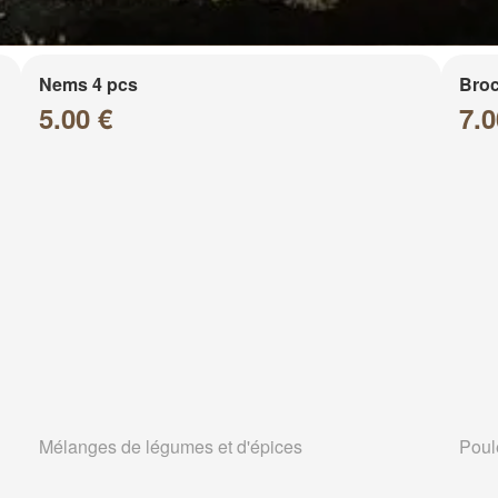
Nems 4 pcs
Broc
5.00 €
7.0
Mélanges de légumes et d'épices
Poul