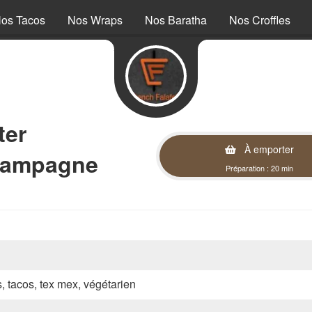
os Tacos
Nos Wraps
Nos Baratha
Nos Croffles
ter
À emporter
hampagne
Préparation : 20 min
s, tacos, tex mex, végétarien