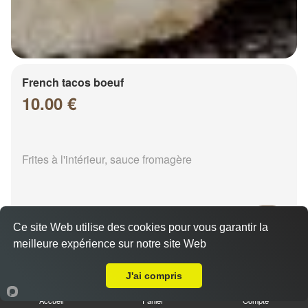
French tacos boeuf
10.00 €
Frites à l'intérieur, sauce fromagère
Ce site Web utilise des cookies pour vous garantir la
meilleure expérience sur notre site Web
A Emporter sur Chalons en Champagne Verbeau
French tacos chicken
8.00 €
J'ai compris
Accueil
Panier
Compte