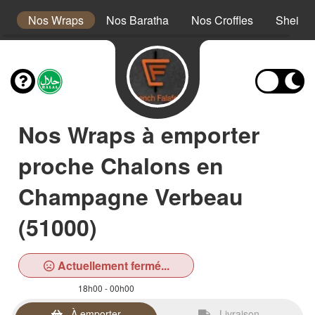
s
Nos Wraps
Nos Baratha
Nos Croffles
Sheikh
Nos Wraps à emporter
proche Chalons en
Champagne Verbeau
(51000)
Actuellement fermé...
18h00 - 00h00
À emporter
Livraison