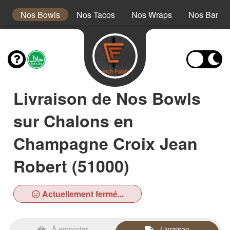
s
Nos Bowls
Nos Tacos
Nos Wraps
Nos Barath
Livraison de Nos Bowls
sur Chalons en
Champagne Croix Jean
Robert (51000)
Actuellement fermé...
À emporter
Livraison