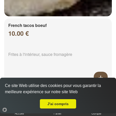
French tacos boeuf
10.00 €
Frites à l'intérieur, sauce fromagère
Ce site Web utilise des cookies pour vous garantir la
French tacos chicken
meilleure expérience sur notre site Web
Livraison sur Chalons en Champagne Croix Jean Robert
8.00 €
J'ai compris
Accueil
Panier
Compte