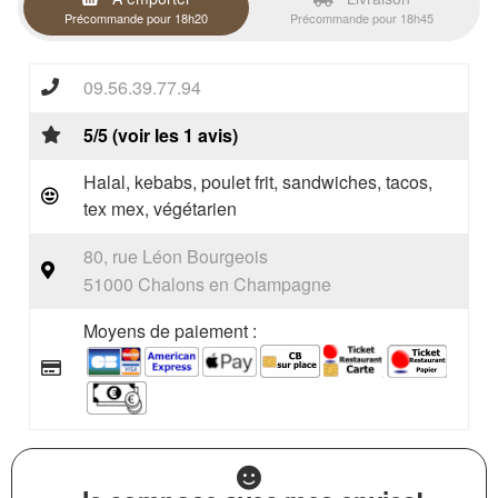
Précommande pour 18h20
Précommande pour 18h45
09.56.39.77.94
5/5 (voir les 1 avis)
Halal, kebabs, poulet frit, sandwiches, tacos,
tex mex, végétarien
80, rue Léon Bourgeois
51000 Chalons en Champagne
Moyens de paiement :