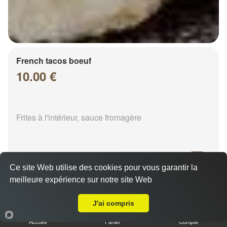
French tacos boeuf
10.00 €
Frites à l'intérieur, sauce fromagère
Ce site Web utilise des cookies pour vous garantir la
meilleure expérience sur notre site Web
A Emporter sur Chalons en Champagne Croix Jean Robert
French tacos chicken
8.00 €
J'ai compris
Accueil
Panier
Compte