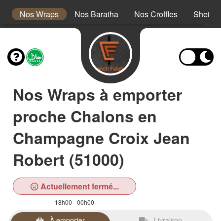
s
Nos Wraps
Nos Baratha
Nos Croffles
Sheikh
Nos Wraps à emporter
proche Chalons en
Champagne Croix Jean
Robert (51000)
Actuellement fermé...
18h00 - 00h00
À emporter
Livraison