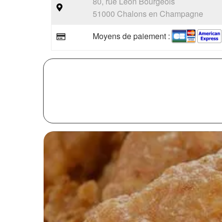
80, rue Léon Bourgeois
51000 Chalons en Champagne
Moyens de paiement :