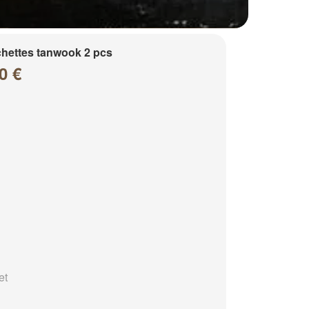
hettes tanwook 2 pcs
0 €
et