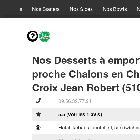
es envies
Nos Starters
Nos Sides
Nos Bowls
N
Nos Desserts à empor
proche Chalons en C
Croix Jean Robert (51
09.56.39.77.94
5/5 (voir les 1 avis)
Halal, kebabs, poulet frit, sandwiche