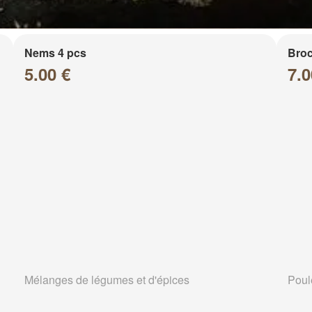
Nems 4 pcs
Broc
5.00 €
7.0
Mélanges de légumes et d'épices
Poul