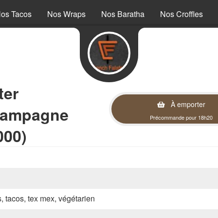
os Tacos
Nos Wraps
Nos Baratha
Nos Croffles
ter
À emporter
hampagne
Précommande pour 18h20
000)
s, tacos, tex mex, végétarien