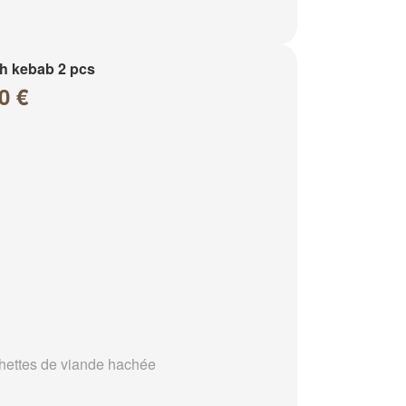
h kebab 2 pcs
0 €
hettes de viande hachée