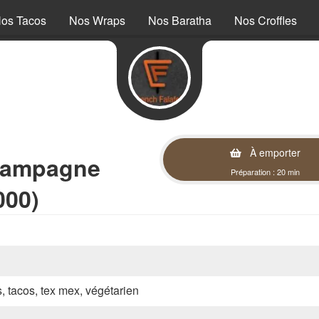
os Tacos
Nos Wraps
Nos Baratha
Nos Croffles
À emporter
hampagne
Préparation : 20 min
000)
s, tacos, tex mex, végétarien