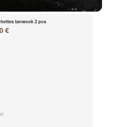
hettes tanwook 2 pcs
0 €
et