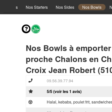
es envies
Nos Starters
Nos Sides
Nos Bowls
N
Nos Bowls à emporter
proche Chalons en C
Croix Jean Robert (51
09.56.39.77.94
5/5 (voir les 1 avis)
Halal, kebabs, poulet frit, sandwiche