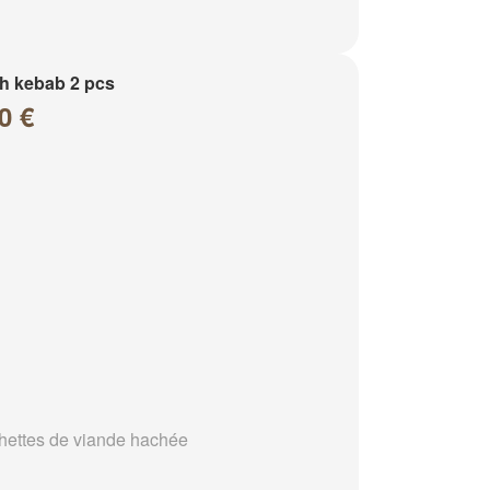
h kebab 2 pcs
0 €
hettes de viande hachée