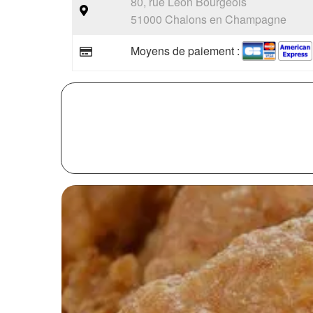
80, rue Léon Bourgeois
51000 Chalons en Champagne
Moyens de paiement :