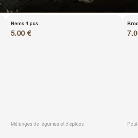
Nems 4 pcs
Broc
5.00 €
7.0
Mélanges de légumes et d'épices
Poul