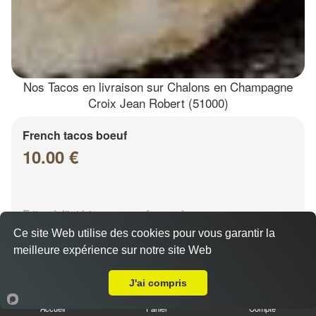
Nos Tacos en livraison sur Chalons en Champagne
Croix Jean Robert (51000)
French tacos boeuf
10.00 €
Frites à l'intérieur, sauce fromagère
Ce site Web utilise des cookies pour vous garantir la
meilleure expérience sur notre site Web
Livraison sur Chalons en Champagne Croix Jean Robert
J'ai compris
Accueil
Panier
Compte
French tacos chicken