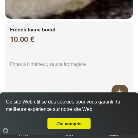
French tacos boeuf
10.00 €
Frites à l'intérieur, sauce fromagère
Ce site Web utilise des cookies pour vous garantir la
French tacos chicken
meilleure expérience sur notre site Web
Livraison sur Chalons en Champagne Mont Hery
8.00 €
J'ai compris
Accueil
Panier
Compte