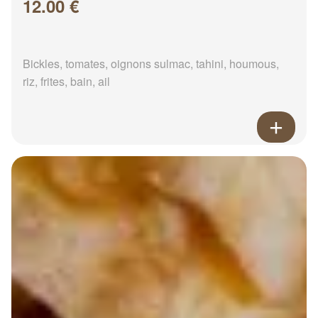
12.00 €
Bickles, tomates, oignons sulmac, tahini, houmous,
riz, frites, bain, ail