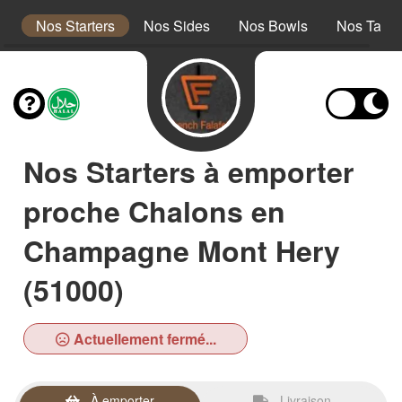
s
Nos Starters
Nos Sides
Nos Bowls
Nos Taco
Nos Starters à emporter
proche Chalons en
Champagne Mont Hery
(51000)
Actuellement fermé...
À emporter
Livraison