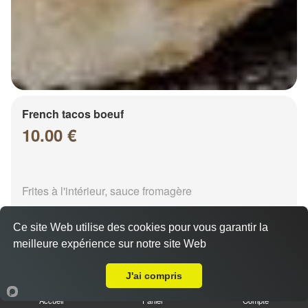
French tacos boeuf
10.00 €
Frites à l'intérieur, sauce fromagère
Ce site Web utilise des cookies pour vous garantir la
meilleure expérience sur notre site Web
A Emporter sur Chalons en Champagne Mont Hery
J'ai compris
French tacos chicken
Accueil
Panier
Compte