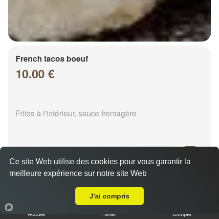
French tacos boeuf
10.00 €
Frites à l'intérieur, sauce fromagère
Ce site Web utilise des cookies pour vous garantir la
meilleure expérience sur notre site Web
A Emporter sur Chalons en Champagne Mont Hery
French tacos chicken
8.00 €
J'ai compris
Accueil
Panier
Compte