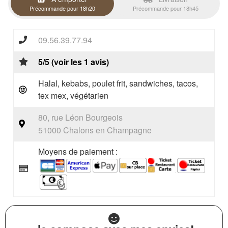
Précommande pour 18h20
Précommande pour 18h45
09.56.39.77.94
5/5 (voir les 1 avis)
Halal, kebabs, poulet frit, sandwiches, tacos,
tex mex, végétarien
80, rue Léon Bourgeois
51000 Chalons en Champagne
Moyens de paiement :