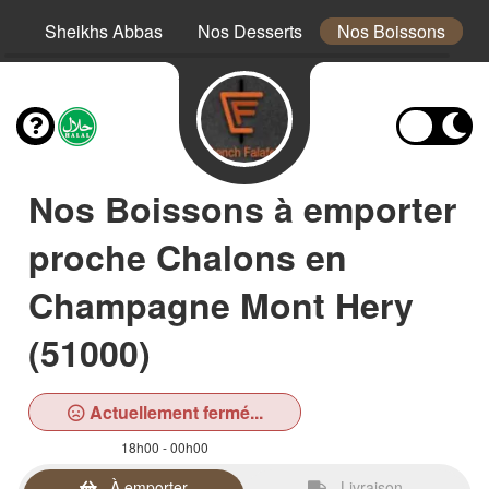
es
Sheikhs Abbas
Nos Desserts
Nos Boissons
Nos Boissons à emporter
proche Chalons en
Champagne Mont Hery
(51000)
Actuellement fermé...
18h00 - 00h00
À emporter
Livraison