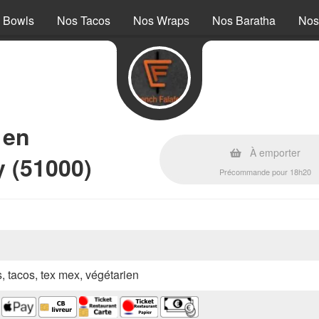
 Bowls
Nos Tacos
Nos Wraps
Nos Baratha
Nos
 en
À emporter
 (51000)
Précommande pour 18h20
s, tacos, tex mex, végétarien