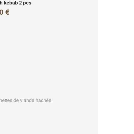
h kebab 2 pcs
0 €
hettes de viande hachée