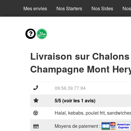
Mes envies
Nos Starters
Nos Sides
Nos
Livraison sur Chalons
Champagne Mont Hery
09.56.39.77.94
5/5 (voir les 1 avis)
Halal, kebabs, poulet frit, sandwiche
Moyens de paiement :