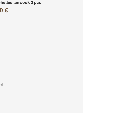
hettes tanwook 2 pcs
0 €
et