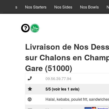
es envies
Nos Starters
Nos Sides
Nos Bowls
N
Livraison de Nos Dess
sur Chalons en Cham
Gare (51000)
09.56.39.77.94
5/5 (voir les 1 avis)
Halal, kebabs, poulet frit, sandwiche