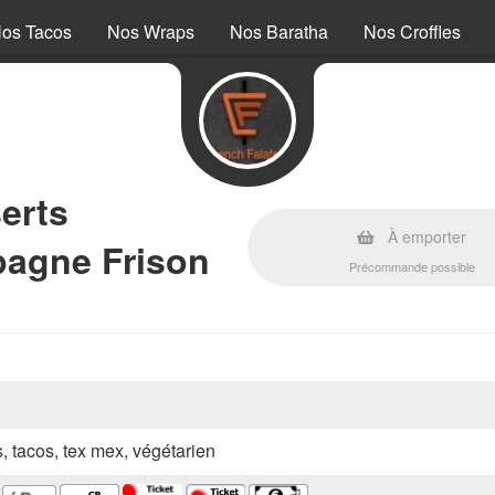
os Tacos
Nos Wraps
Nos Baratha
Nos Croffles
erts
À emporter
pagne Frison
Précommande possible
s, tacos, tex mex, végétarien