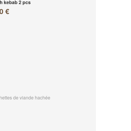
h kebab 2 pcs
0 €
hettes de viande hachée