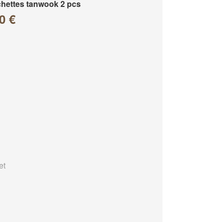
hettes tanwook 2 pcs
0 €
et