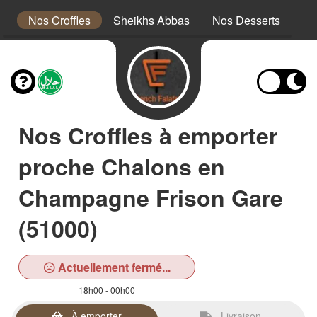
a
Nos Croffles
Sheikhs Abbas
Nos Desserts
No
Nos Croffles à emporter
proche Chalons en
Champagne Frison Gare
(51000)
Actuellement fermé...
18h00 - 00h00
À emporter
Livraison