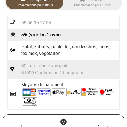
Précommande pour 18h20
Précommande pour 18h45
09.56.39.77.94
5/5 (voir les 1 avis)
Halal, kebabs, poulet frit, sandwiches, tacos,
tex mex, végétarien
80, rue Léon Bourgeois
51000 Chalons en Champagne
Moyens de paiement :