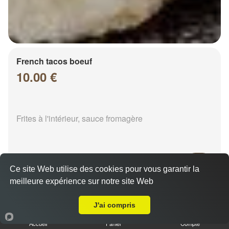
French tacos boeuf
10.00 €
Frites à l'intérieur, sauce fromagère
Ce site Web utilise des cookies pour vous garantir la
meilleure expérience sur notre site Web
A Emporter sur Chalons en Champagne Frison Gare
French tacos chicken
8.00 €
J'ai compris
Accueil
Panier
Compte