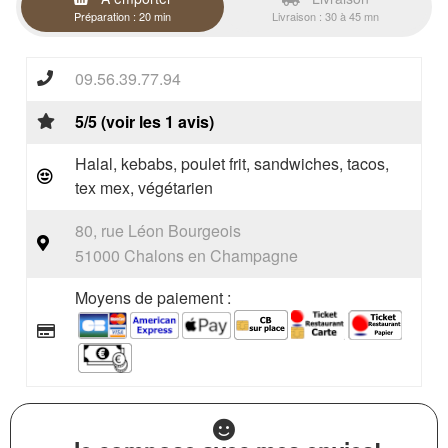
Préparation : 20 min
Livraison : 30 à 45 mn
09.56.39.77.94
5/5 (voir les 1 avis)
Halal, kebabs, poulet frit, sandwiches, tacos,
tex mex, végétarien
80, rue Léon Bourgeois
51000 Chalons en Champagne
Moyens de paiement :