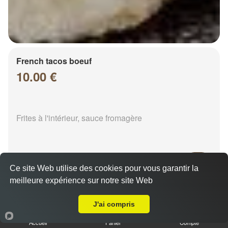
French tacos boeuf
10.00 €
Frites à l'intérieur, sauce fromagère
Ce site Web utilise des cookies pour vous garantir la
meilleure expérience sur notre site Web
A Emporter sur Chalons en Champagne Frison Gare
French tacos chicken
8.00 €
J'ai compris
Accueil
Panier
Compte