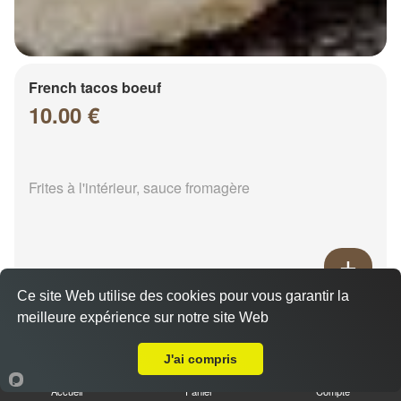
French tacos boeuf
10.00 €
Frites à l'intérieur, sauce fromagère
Ce site Web utilise des cookies pour vous garantir la
French tacos chicken
meilleure expérience sur notre site Web
Livraison sur Chalons en Champagne Lorraine
8.00 €
J'ai compris
Accueil
Panier
Compte