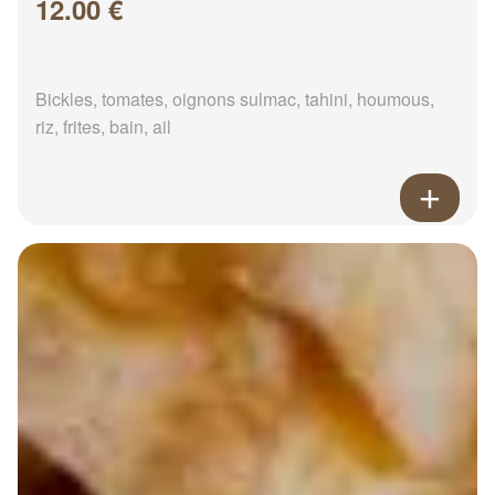
12.00 €
Bickles, tomates, oignons sulmac, tahini, houmous,
riz, frites, bain, ail