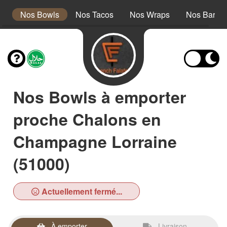
s
Nos Bowls
Nos Tacos
Nos Wraps
Nos Barath
Nos Bowls à emporter
proche Chalons en
Champagne Lorraine
(51000)
Actuellement fermé...
À emporter
Livraison