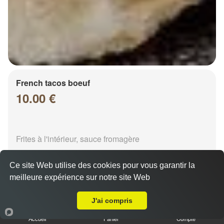
French tacos boeuf
10.00 €
Frites à l'intérieur, sauce fromagère
Ce site Web utilise des cookies pour vous garantir la
meilleure expérience sur notre site Web
A Emporter sur Chalons en Champagne Lorraine
J'ai compris
French tacos chicken
Accueil
Panier
Compte