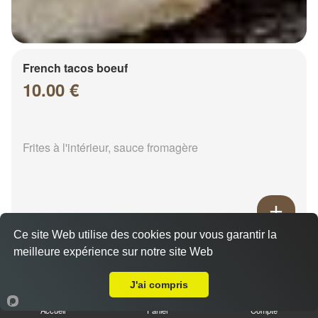
French tacos boeuf
10.00 €
Frites à l'intérieur, sauce fromagère
Ce site Web utilise des cookies pour vous garantir la
French tacos chicken
meilleure expérience sur notre site Web
Livraison sur Chalons en Champagne Laforest
8.00 €
J'ai compris
Accueil
Panier
Compte