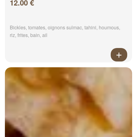
12.00 €
Bickles, tomates, oignons sulmac, tahini, houmous,
riz, frites, bain, ail