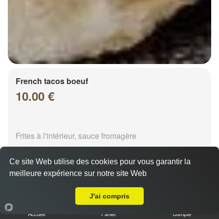
French tacos boeuf
10.00 €
Frites à l'intérieur, sauce fromagère
Ce site Web utilise des cookies pour vous garantir la
meilleure expérience sur notre site Web
A Emporter sur Chalons en Champagne Laforest
J'ai compris
French tacos chicken
Accueil
Panier
Compte