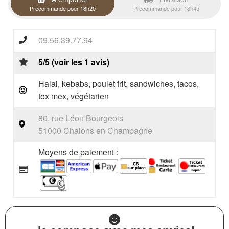
Précommande pour 18h20
Précommande pour 18h45
09.56.39.77.94
5/5 (voir les 1 avis)
Halal, kebabs, poulet frit, sandwiches, tacos,
tex mex, végétarien
80, rue Léon Bourgeois
51000 Chalons en Champagne
Moyens de paiement :