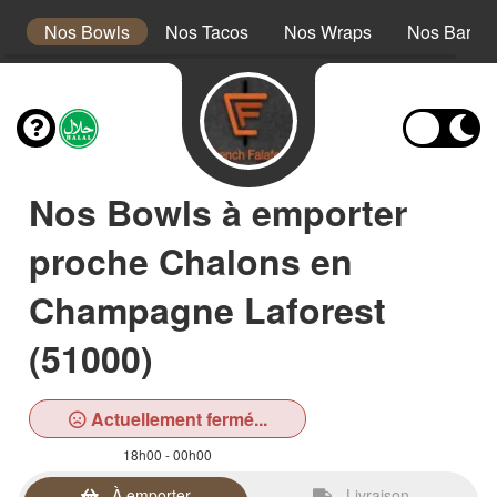
s
Nos Bowls
Nos Tacos
Nos Wraps
Nos Barath
Nos Bowls à emporter
proche Chalons en
Champagne Laforest
(51000)
Actuellement fermé...
18h00 - 00h00
À emporter
Livraison