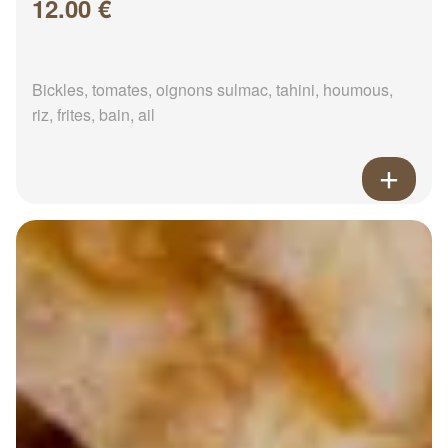
12.00 €
Bickles, tomates, oignons sulmac, tahini, houmous,
riz, frites, bain, ail