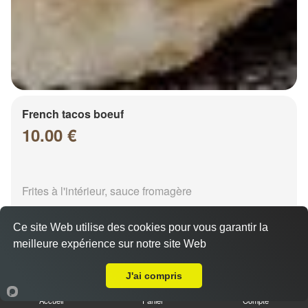
French tacos boeuf
10.00 €
Frites à l'intérieur, sauce fromagère
Ce site Web utilise des cookies pour vous garantir la
meilleure expérience sur notre site Web
A Emporter sur Chalons en Champagne Saint Pierre
J'ai compris
French tacos chicken
Accueil
Panier
Compte