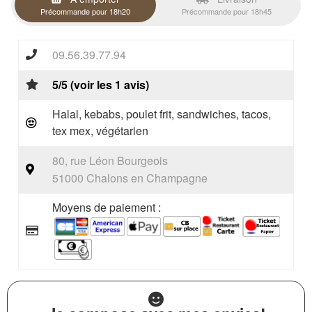
Précommande pour 18h20
Précommande pour 18h45
09.56.39.77.94
5/5 (voir les 1 avis)
Halal, kebabs, poulet frit, sandwiches, tacos,
tex mex, végétarien
80, rue Léon Bourgeois
51000 Chalons en Champagne
Moyens de paiement :