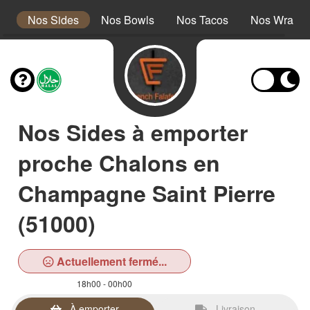
rs
Nos Sides
Nos Bowls
Nos Tacos
Nos Wraps
Nos Sides à emporter
proche Chalons en
Champagne Saint Pierre
(51000)
Actuellement fermé...
18h00 - 00h00
À emporter
Livraison