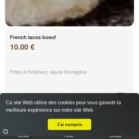
French tacos boeuf
10.00 €
Frites à l'intérieur, sauce fromagère
Ce site Web utilise des cookies pour vous garantir la
meilleure expérience sur notre site Web
A Emporter sur Chalons en Champagne Saint Pierre
French tacos chicken
8.00 €
J'ai compris
Accueil
Panier
Compte