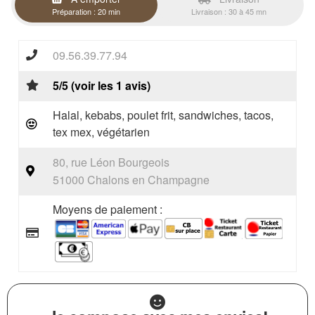
Préparation : 20 min
Livraison : 30 à 45 mn
09.56.39.77.94
5/5 (voir les 1 avis)
Halal, kebabs, poulet frit, sandwiches, tacos,
tex mex, végétarien
80, rue Léon Bourgeois
51000 Chalons en Champagne
Moyens de paiement :