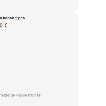
h kebab 2 pcs
0 €
hettes de viande hachée