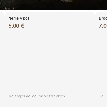
Nems 4 pcs
Broc
5.00 €
7.0
Mélanges de légumes et d'épices
Poul