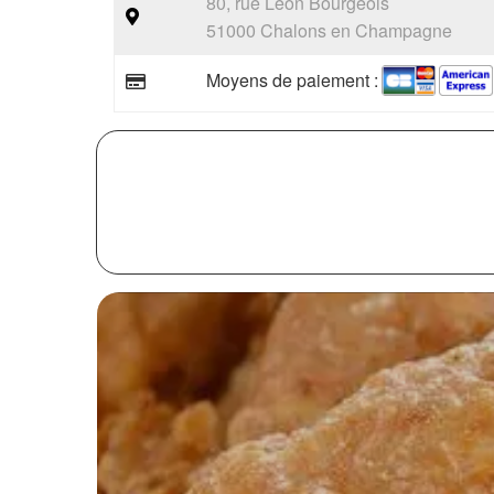
80, rue Léon Bourgeois
51000 Chalons en Champagne
Moyens de paiement :