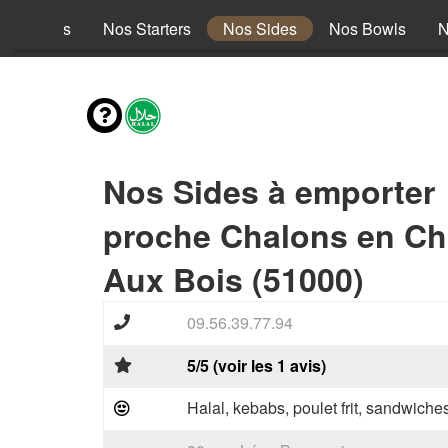
es envies
Nos Starters
Nos Sides
Nos Bowls
N
Nos Sides à emporter
proche Chalons en Ch
Aux Bois (51000)
09.56.39.77.94
5/5 (voir les 1 avis)
Halal, kebabs, poulet frit, sandwiche