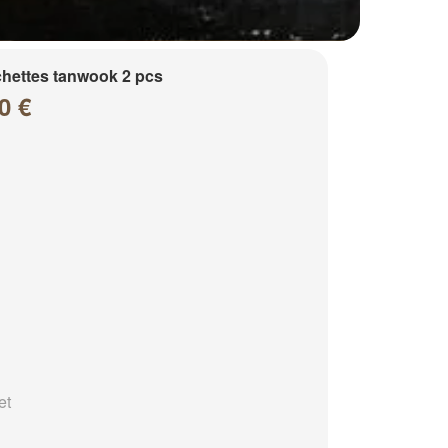
hettes tanwook 2 pcs
0 €
et