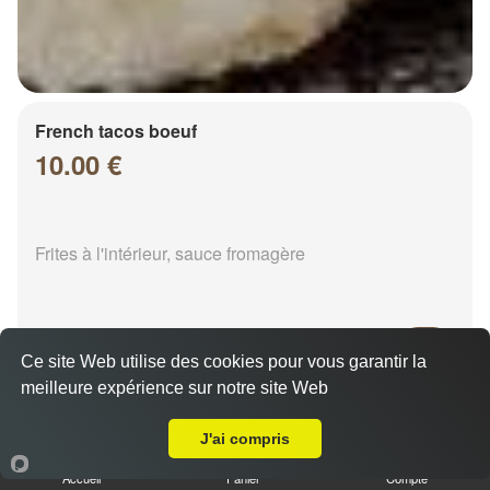
French tacos boeuf
10.00 €
Frites à l'intérieur, sauce fromagère
Ce site Web utilise des cookies pour vous garantir la
meilleure expérience sur notre site Web
A Emporter sur Chalons en Champagne Isle Aux Bois
French tacos chicken
8.00 €
J'ai compris
Accueil
Panier
Compte