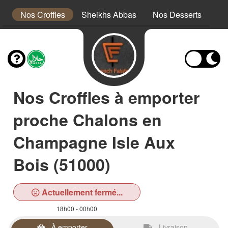
a
Nos Croffles
Sheikhs Abbas
Nos Desserts
No
Nos Croffles à emporter
proche Chalons en
Champagne Isle Aux
Bois (51000)
Actuellement fermé...
18h00 - 00h00
À emporter
Livraison