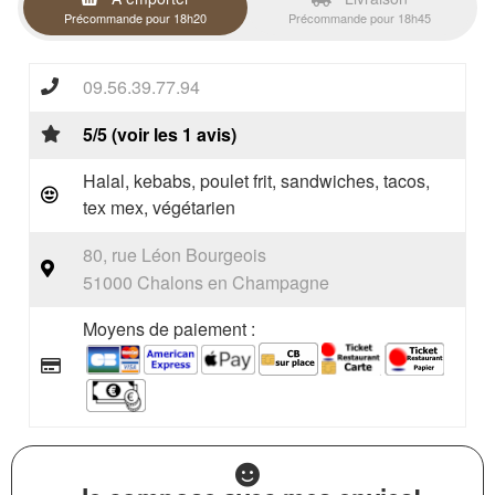
Précommande pour 18h20
Précommande pour 18h45
09.56.39.77.94
5/5 (voir les 1 avis)
Halal, kebabs, poulet frit, sandwiches, tacos,
tex mex, végétarien
80, rue Léon Bourgeois
51000 Chalons en Champagne
Moyens de paiement :