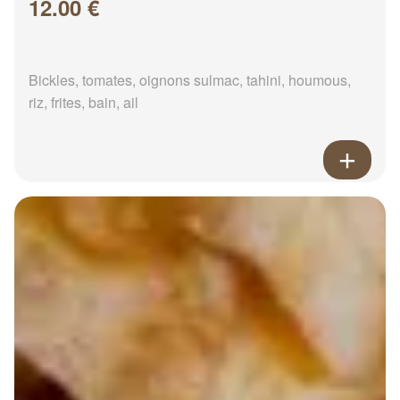
12.00 €
Bickles, tomates, oignons sulmac, tahini, houmous,
riz, frites, bain, ail