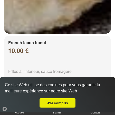
French tacos boeuf
10.00 €
Frites à l'intérieur, sauce fromagère
Ce site Web utilise des cookies pour vous garantir la
meilleure expérience sur notre site Web
A Emporter sur Chalons en Champagne Grevieres
J'ai compris
French tacos chicken
Accueil
Panier
Compte