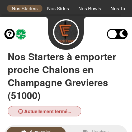
s
Nos Starters
Nos Sides
Nos Bowls
Nos Taco
Nos Starters à emporter
proche Chalons en
Champagne Grevieres
(51000)
Actuellement fermé...
À emporter
Livraison