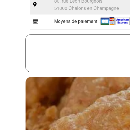
80, rue Léon Bourgeois
51000 Chalons en Champagne
Moyens de paiement :