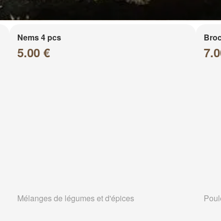
Nems 4 pcs
Broc
5.00 €
7.0
Mélanges de légumes et d'épices
Poul