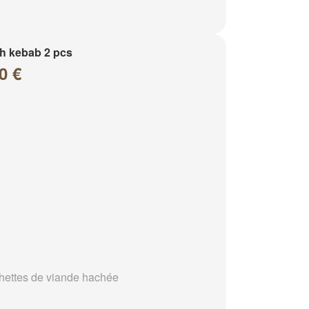
h kebab 2 pcs
0 €
hettes de viande hachée