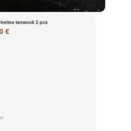
hettes tanwook 2 pcs
0 €
et