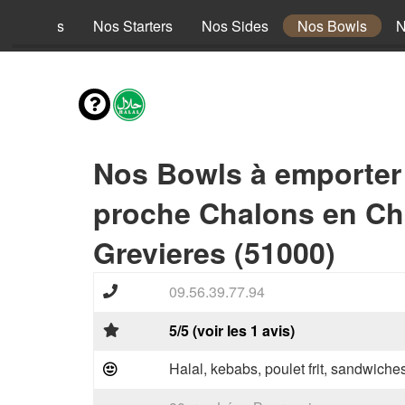
es envies
Nos Starters
Nos Sides
Nos Bowls
N
Nos Bowls à emporter
proche Chalons en C
Grevieres (51000)
09.56.39.77.94
5/5 (voir les 1 avis)
Halal, kebabs, poulet frit, sandwiche