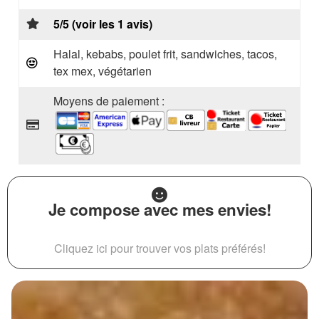
5/5 (voir les 1 avis)
Halal, kebabs, poulet frit, sandwiches, tacos,
tex mex, végétarien
Moyens de paiement :
Je compose avec mes envies!
Cliquez ici pour trouver vos plats préférés!