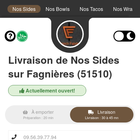
rs
Nos Sides
Nos Bowls
Nos Tacos
Nos Wraps
Livraison de Nos Sides
sur Fagnières (51510)
Actuellement ouvert!
À emporter
Livraison
Préparation : 20 min
Livraison : 30 à 45 mn
09.56.39.77.94