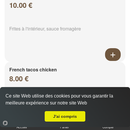
10.00 €
Frites à l'intérieur, sauce fromagère
French tacos chicken
8.00 €
Ce site Web utilise des cookies pour vous garantir la
Frites à l'intérieur, sauce fromagère
meilleure expérience sur notre site Web
Livraison sur Fagnières
J'ai compris
Accueil
Panier
Compte