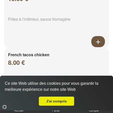
Frites à l'intérieur, sauce fromagère
French tacos chicken
8.00 €
Frites à l'intérieur, sauce fromagère
Ce site Web utilise des cookies pour vous garantir la
meilleure expérience sur notre site Web
Livraison sur Coolus
J'ai compris
Accueil
Panier
Compte