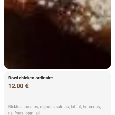
Bowl chicken ordinaire
12.00 €
Bickles, tomates, oignons sulmac, tahini, houmous,
riz, frites, bain, ail