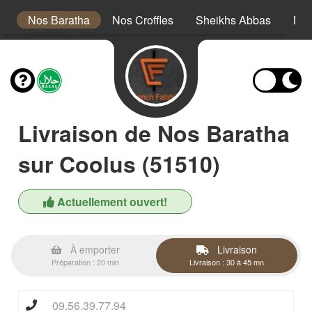
s
Nos Baratha
Nos Croffles
Sheikhs Abbas
Nos
Livraison de Nos Baratha
sur Coolus (51510)
Actuellement ouvert!
À emporter
Livraison
Préparation : 20 min
Livraison : 30 à 45 mn
09.56.39.77.94