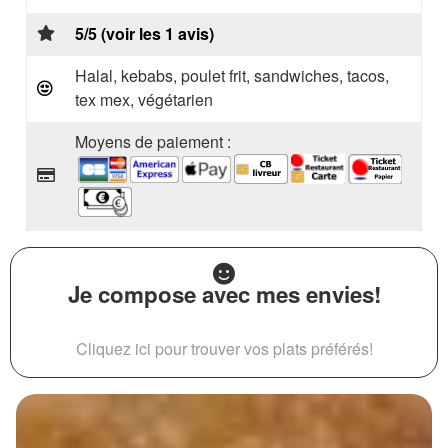
5/5 (voir les 1 avis)
Halal, kebabs, poulet frit, sandwiches, tacos,
tex mex, végétarien
Moyens de paiement :
Je compose avec mes envies!
Cliquez ici pour trouver vos plats préférés!