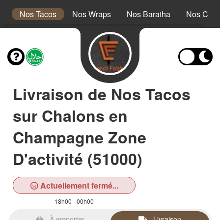
s
Nos Tacos
Nos Wraps
Nos Baratha
Nos Croff
Livraison de Nos Tacos
sur Chalons en
Champagne Zone
D'activité (51000)
Actuellement fermé...
18h00 - 00h00
À emporter
Livraison