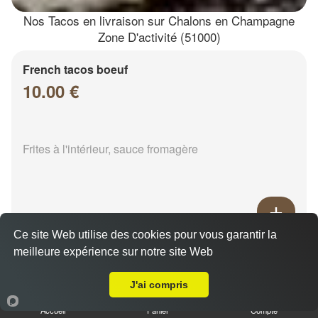
Nos Tacos en livraison sur Chalons en Champagne
Zone D'activité (51000)
French tacos boeuf
10.00 €
Frites à l'intérieur, sauce fromagère
Ce site Web utilise des cookies pour vous garantir la
French tacos chicken
meilleure expérience sur notre site Web
Livraison sur Chalons en Champagne Zone D'activité
8.00 €
J'ai compris
Accueil
Panier
Compte