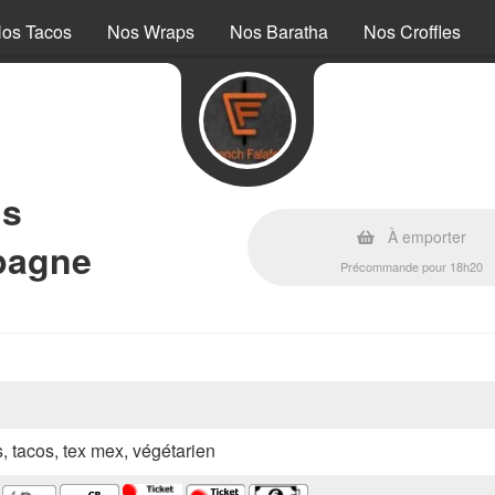
os Tacos
Nos Wraps
Nos Baratha
Nos Croffles
ls
À emporter
pagne
Précommande pour 18h20
s, tacos, tex mex, végétarien