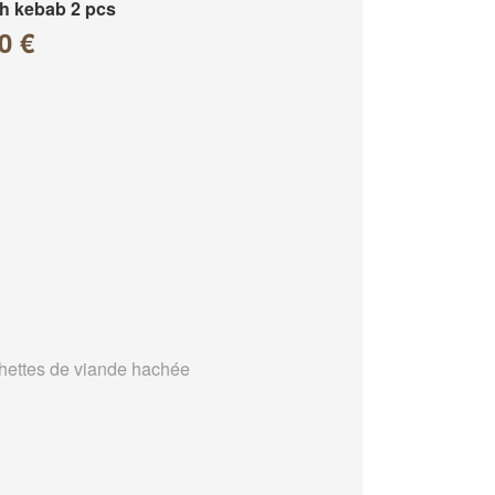
h kebab 2 pcs
0 €
hettes de viande hachée