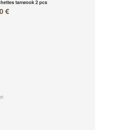
hettes tanwook 2 pcs
0 €
et