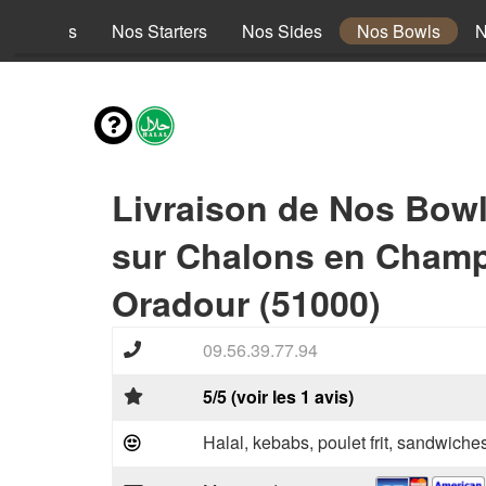
es envies
Nos Starters
Nos Sides
Nos Bowls
N
Livraison de Nos Bow
sur Chalons en Cham
Oradour (51000)
09.56.39.77.94
5/5 (voir les 1 avis)
Halal, kebabs, poulet frit, sandwiche