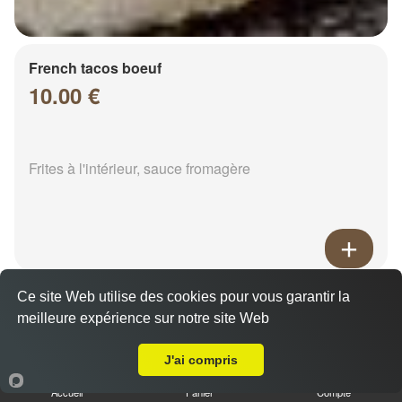
French tacos boeuf
10.00 €
Frites à l'intérieur, sauce fromagère
French tacos chicken
Ce site Web utilise des cookies pour vous garantir la
8.00 €
meilleure expérience sur notre site Web
A Emporter sur Saint Martin sur le Pré
J'ai compris
Frites à l'intérieur, sauce fromagère
Accueil
Panier
Compte