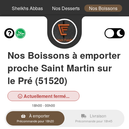
es
Sheikhs Abbas
Nos Desserts
Nos Boissons
Nos Boissons à emporter
proche Saint Martin sur
le Pré (51520)
Actuellement fermé...
18h00 - 00h00
À emporter
Livraison
Précommande pour 18h20
Précommande pour 18h45