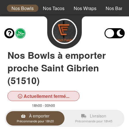
s
Nos Bowls
Nos Tacos
Nos Wraps
Nos Barath
Nos Bowls à emporter
proche Saint Gibrien
(51510)
Actuellement fermé...
18h00 - 00h00
À emporter
Livraison
Précommande pour 18h20
Précommande pour 18h45