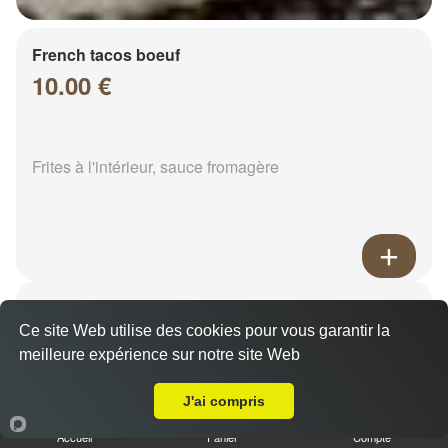
French tacos boeuf
10.00 €
Frites à l'intérieur, sauce fromagère
French tacos chicken
8.00 €
Ce site Web utilise des cookies pour vous garantir la
meilleure expérience sur notre site Web
A Emporter sur Recy
J'ai compris
Frites à l'intérieur, sauce fromagère
Accueil
Panier
Compte