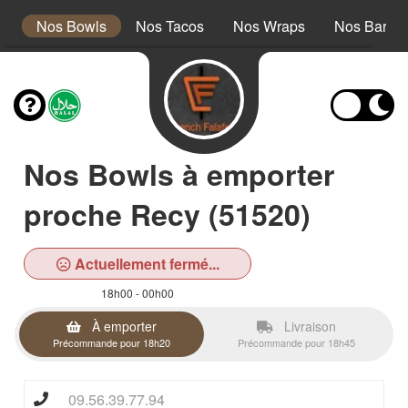
s
Nos Bowls
Nos Tacos
Nos Wraps
Nos Barath
Nos Bowls à emporter
proche Recy (51520)
Actuellement fermé...
18h00 - 00h00
À emporter
Livraison
Précommande pour 18h20
Précommande pour 18h45
09.56.39.77.94