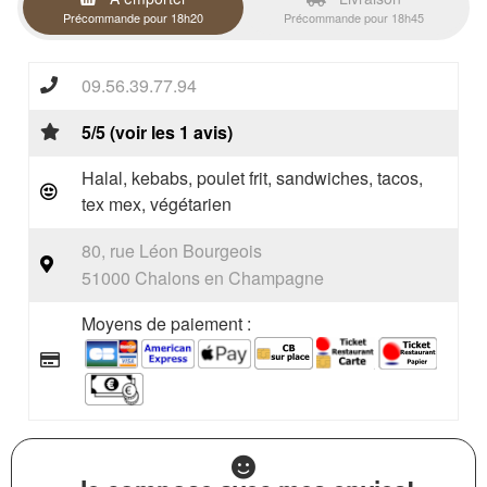
Précommande pour 18h20
Précommande pour 18h45
09.56.39.77.94
5/5 (voir les 1 avis)
Halal, kebabs, poulet frit, sandwiches, tacos,
tex mex, végétarien
80, rue Léon Bourgeois
51000 Chalons en Champagne
Moyens de paiement :