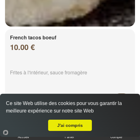
French tacos boeuf
10.00 €
Frites à l'intérieur, sauce fromagère
Ce site Web utilise des cookies pour vous garantir la
meilleure expérience sur notre site Web
A Emporter sur Chalons en Champagne Saint Jacques
French tacos chicken
8.00 €
J'ai compris
Accueil
Panier
Compte