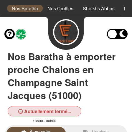
s
Nos Baratha
Nos Croffles
Sheikhs Abbas
Nos
Nos Baratha à emporter
proche Chalons en
Champagne Saint
Jacques (51000)
Actuellement fermé...
18h00 - 00h00
À emporter
Livraison