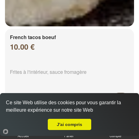
French tacos boeuf
10.00 €
Frites à l'intérieur, sauce fromagère
Ce site Web utilise des cookies pour vous garantir la
meilleure expérience sur notre site Web
A Emporter sur Chalons en Champagne Madagascar
French tacos chicken
8.00 €
J'ai compris
Accueil
Panier
Compte