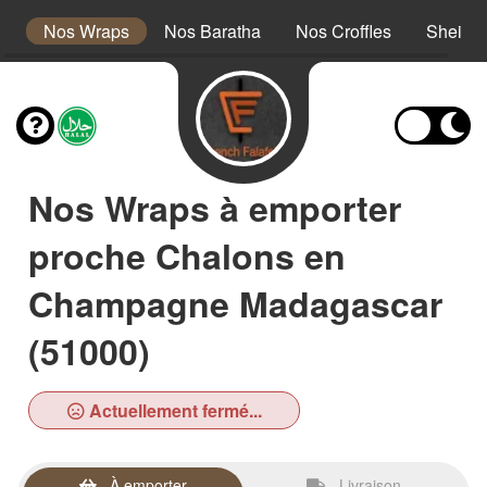
s
Nos Wraps
Nos Baratha
Nos Croffles
Sheikh
Nos Wraps à emporter
proche Chalons en
Champagne Madagascar
(51000)
Actuellement fermé...
À emporter
Livraison