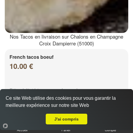
Nos Tacos en livraison sur Chalons en Champagne
Croix Dampierre (51000)
French tacos boeuf
10.00 €
Frites à l'intérieur, sauce fromagère
Ce site Web utilise des cookies pour vous garantir la
meilleure expérience sur notre site Web
Livraison sur Chalons en Champagne Croix Dampierre
J'ai compris
Accueil
Panier
Compte
French tacos chicken